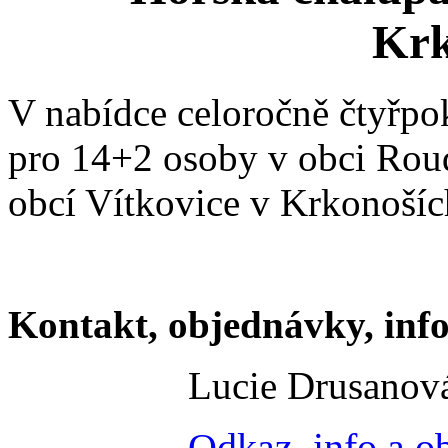
Krk
V nabídce celoročně čtyřpo
pro 14+2 osoby v obci Roud
obcí Vítkovice v Krkonoších
Kontakt, objednávky, inf
Lucie Drusanov
Odkaz, info a o